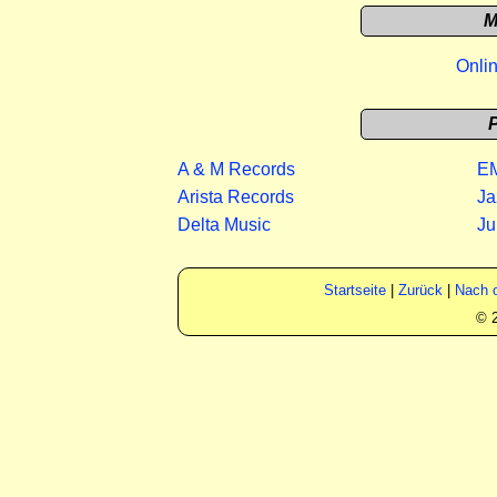
M
Onli
P
A & M Records
EM
Arista Records
Ja
Delta Music
Ju
Startseite
|
Zurück
|
Nach 
© 2